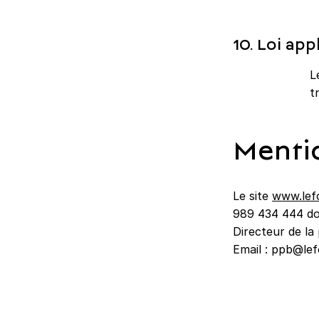
10. Loi app
L
t
Mentio
Le site
www.lefo
989 434 444 don
Directeur de la
Email : ppb@lef