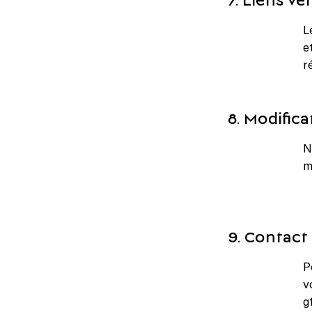
7. Liens ver
L
e
r
8. Modific
N
m
9. Contact
P
v
g