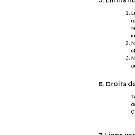
5. Limitati
L
g
r
i
N
é
N
a
6. Droits d
T
d
C