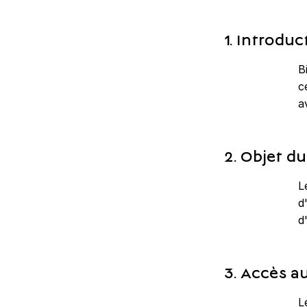
1. Introduc
B
c
a
2. Objet du
L
d
d
3. Accès au
L