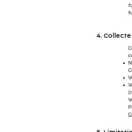
f
f
4. Collect
C
c
N
C
V
V
(
V
P
C